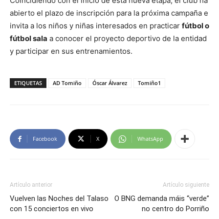
Coincidiendo con el inicio de esta nueva etapa, el club ha
abierto el plazo de inscripción para la próxima campaña e
invita a los niños y niñas interesados en practicar
fútbol o
fútbol sala
a conocer el proyecto deportivo de la entidad
y participar en sus entrenamientos.
ETIQUETAS
AD Tomiño
Óscar Álvarez
Tomiño1
Facebook
X
WhatsApp
Artículo anterior
Artículo siguiente
Vuelven las Noches del Talaso
O BNG demanda máis “verde”
con 15 conciertos en vivo
no centro do Porriño