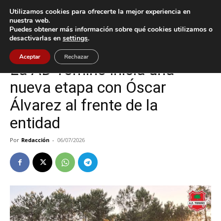
Utilizamos cookies para ofrecerte la mejor experiencia en
nuestra web.
Puedes obtener más información sobre qué cookies utilizamos o
Inicio
Deportes
desactivarlas en
settings
.
Deportes
Tomiño
Aceptar
Rechazar
La AD Tomiño inicia una
nueva etapa con Óscar
Álvarez al frente de la
entidad
Por
Redacción
-
06/07/2026