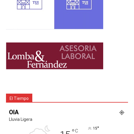
El Tiempo
OIA
Lluvia Ligera
°
15
°
C