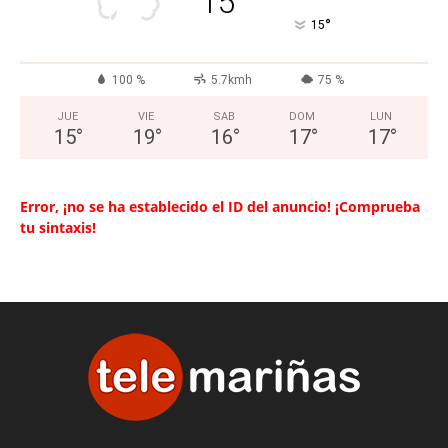
15
°
15
100 %
5.7kmh
75 %
JUE
VIE
SAB
DOM
LUN
15
°
19
°
16
°
17
°
17
°
Error, ¡no se ha establecido el ID del anuncio! ¡Comprueba
tu sintaxis!