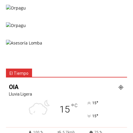
El Tiempo
OIA
Lluvia Ligera
°
15
°
C
15
°
15
100 %
5.7kmh
75 %