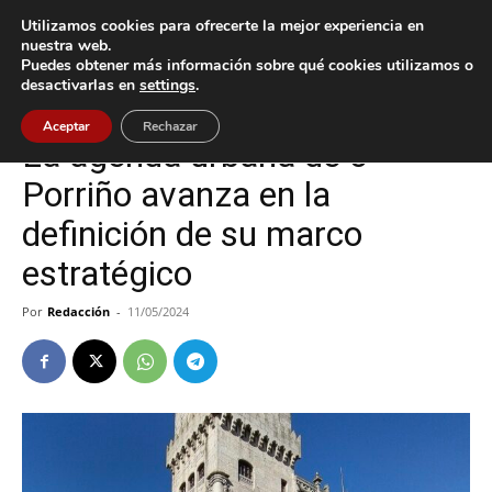
Utilizamos cookies para ofrecerte la mejor experiencia en
nuestra web.
Puedes obtener más información sobre qué cookies utilizamos o
Inicio
O Porriño
desactivarlas en
settings
.
O Porriño
Aceptar
Rechazar
La agenda urbana de o
Porriño avanza en la
definición de su marco
estratégico
Por
Redacción
-
11/05/2024