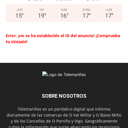
JUE
VIE
SAB
DOM
LUN
15
°
19
°
16
°
17
°
17
°
Error, ¡no se ha establecido el ID del anuncio! ¡Comprueba
tu sintaxis!
SOBRE NOSOTROS
Telemariñas es un periódico digital que informa
diariamente de las comarcas de O Val Miñor y O Baixo Miño
y de los Concellos de O Porriño y Vigo. Geográficamente
cubre la información que surge abarcando los municipios