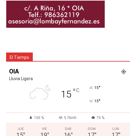
El Tiempo
OIA
Lluvia Ligera
°
15
°
C
15
°
15
100 %
5.7kmh
75 %
JUE
VIE
SAB
DOM
LUN
15
°
19
°
16
°
17
°
17
°