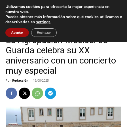
Utilizamos cookies para ofrecerte la mejor experiencia en
nuestra web.
Puedes obtener más información sobre qué cookies utilizamos o
Inicio
A Guarda
desactivarlas en
settings
.
A Guarda
Cultura / Ocio
Aceptar
Rechazar
La Agrupación Musical da
Guarda celebra su XX
aniversario con un concierto
muy especial
Por
Redacción
-
19/08/2025