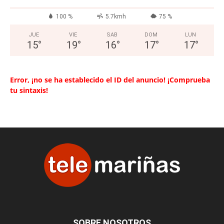
100 %
5.7kmh
75 %
JUE
VIE
SAB
DOM
LUN
15
°
19
°
16
°
17
°
17
°
Error, ¡no se ha establecido el ID del anuncio! ¡Comprueba
tu sintaxis!
SOBRE NOSOTROS