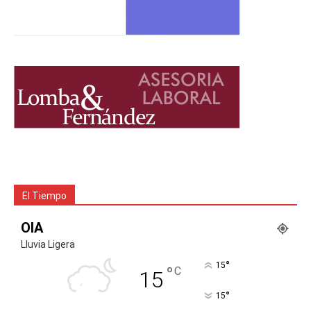
El Tiempo
OIA
Lluvia Ligera
°
15
°
C
15
°
15