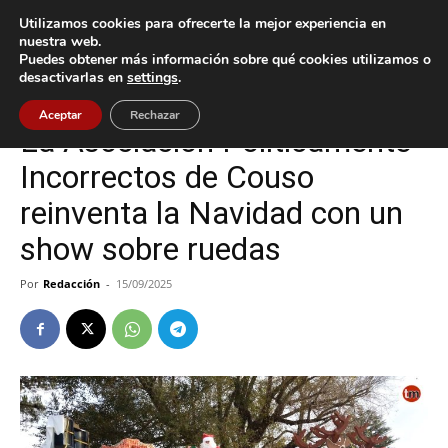
Utilizamos cookies para ofrecerte la mejor experiencia en
nuestra web.
Puedes obtener más información sobre qué cookies utilizamos o
Inicio
Cultura / Ocio
desactivarlas en
settings
.
Cultura / Ocio
Gondomar
Aceptar
Rechazar
La Asociación Políticamente
Incorrectos de Couso
reinventa la Navidad con un
show sobre ruedas
Por
Redacción
-
15/09/2025