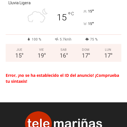
Lluvia Ligera
°
15
°
C
15
°
15
100 %
5.7kmh
75 %
JUE
VIE
SAB
DOM
LUN
15
°
19
°
16
°
17
°
17
°
Error, ¡no se ha establecido el ID del anuncio! ¡Comprueba
tu sintaxis!