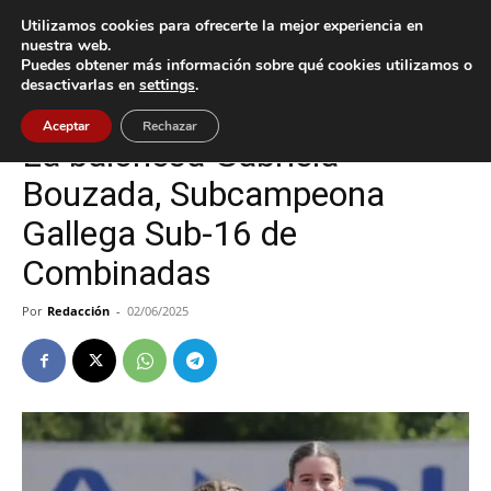
Utilizamos cookies para ofrecerte la mejor experiencia en
nuestra web.
Puedes obtener más información sobre qué cookies utilizamos o
Inicio
Baiona
desactivarlas en
settings
.
Baiona
Deportes
Aceptar
Rechazar
La baionesa Gabriela
Bouzada, Subcampeona
Gallega Sub-16 de
Combinadas
Por
Redacción
-
02/06/2025