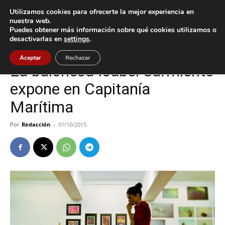
Utilizamos cookies para ofrecerte la mejor experiencia en
nuestra web.
Puedes obtener más información sobre qué cookies utilizamos o
Inicio
Baiona
desactivarlas en
settings
.
Baiona
Aceptar
Rechazar
La baionesa Isabel Sarmiento
expone en Capitanía
Marítima
Por
Redacción
-
01/10/2015