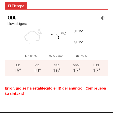
El Tiempo
OIA
Lluvia Ligera
°
15
°
C
15
°
15
100 %
5.7kmh
75 %
JUE
VIE
SAB
DOM
LUN
15
°
19
°
16
°
17
°
17
°
Error, ¡no se ha establecido el ID del anuncio! ¡Comprueba
tu sintaxis!