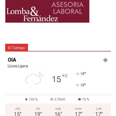
El Tiempo
OIA
Lluvia Ligera
°
15
°
C
15
°
15
100 %
5.7kmh
75 %
JUE
VIE
SAB
DOM
LUN
15
°
19
°
16
°
17
°
17
°