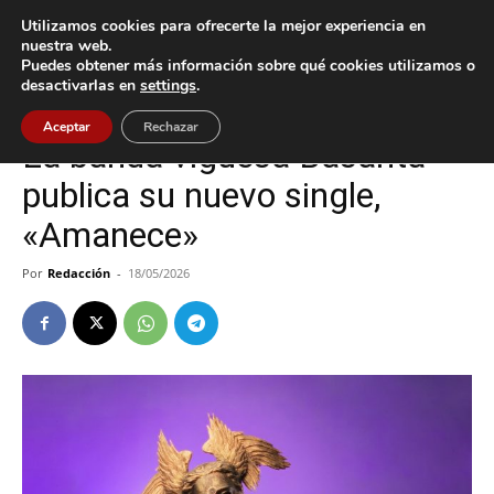
Utilizamos cookies para ofrecerte la mejor experiencia en
nuestra web.
Puedes obtener más información sobre qué cookies utilizamos o
Inicio
Cultura / Ocio
desactivarlas en
settings
.
Cultura / Ocio
Vigo
Aceptar
Rechazar
La banda viguesa Basanta
publica su nuevo single,
«Amanece»
Por
Redacción
-
18/05/2026