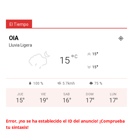
El Tiempo
OIA
Lluvia Ligera
°
15
°
C
15
°
15
100 %
5.7kmh
75 %
JUE
VIE
SAB
DOM
LUN
15
°
19
°
16
°
17
°
17
°
Error, ¡no se ha establecido el ID del anuncio! ¡Comprueba
tu sintaxis!