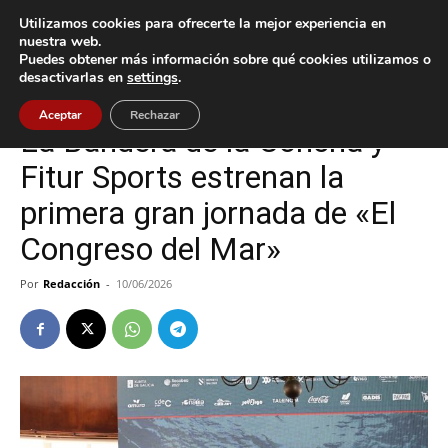
Utilizamos cookies para ofrecerte la mejor experiencia en
nuestra web.
Puedes obtener más información sobre qué cookies utilizamos o
Inicio
Cultura / Ocio
desactivarlas en
settings
.
Cultura / Ocio
Vigo
Aceptar
Rechazar
La Bandera de la Concha y
Fitur Sports estrenan la
primera gran jornada de «El
Congreso del Mar»
Por
Redacción
-
10/06/2026