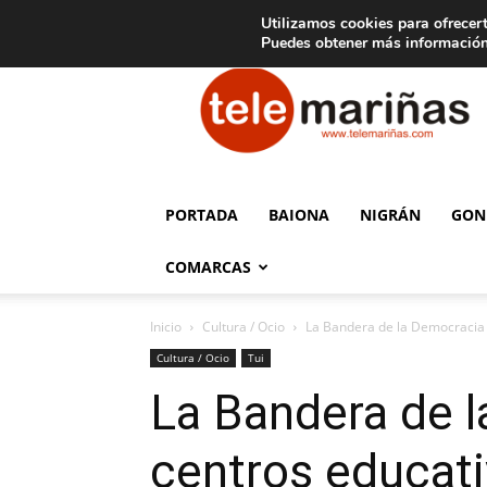
C
15
Aviso legal
Tarifas de publicidad
Oia
Utilizamos cookies para ofrecert
Puedes obtener más información
Telemariñas
PORTADA
BAIONA
NIGRÁN
GON
COMARCAS
Inicio
Cultura / Ocio
La Bandera de la Democracia o
Cultura / Ocio
Tui
La Bandera de l
centros educati