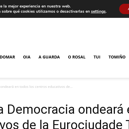
e la mejor experiencia en nuestra web.
 sobre qué cookies utilizamos o desactivarlas en
settings
.
DOMAR
OIA
A GUARDA
O ROSAL
TUI
TOMIÑO
ndeará en todos los centros educativos de...
a Democracia ondeará 
vos de la Eurociudade 