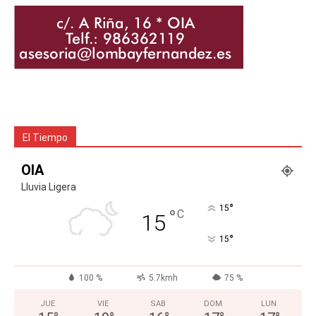
El Tiempo
OIA
Lluvia Ligera
°
15
°
C
15
°
15
100 %
5.7kmh
75 %
JUE
VIE
SAB
DOM
LUN