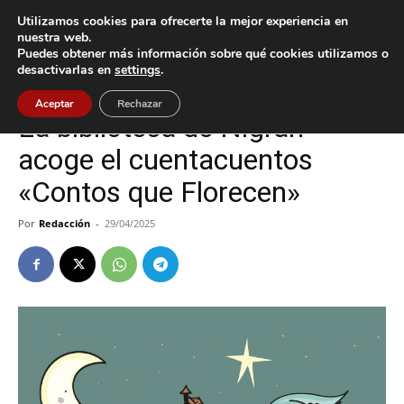
Utilizamos cookies para ofrecerte la mejor experiencia en
nuestra web.
Puedes obtener más información sobre qué cookies utilizamos o
Inicio
Cultura / Ocio
desactivarlas en
settings
.
Cultura / Ocio
Nigrán
Aceptar
Rechazar
La biblioteca de Nigrán
acoge el cuentacuentos
«Contos que Florecen»
Por
Redacción
-
29/04/2025