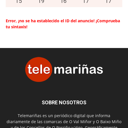
15
°
19
°
16
°
17
°
17
°
Error, ¡no se ha establecido el ID del anuncio! ¡Comprueba
tu sintaxis!
SOBRE NOSOTROS
Telemariñas es un periódico digital que informa
diariamente de las comarcas de O Val Miñor y O Baixo Miño
y de los Concellos de O Porriño y Vigo. Geográficamente