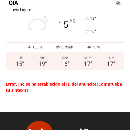
OIA
Lluvia Ligera
°
15
°
C
15
°
15
100 %
5.7kmh
75 %
JUE
VIE
SAB
DOM
LUN
15
°
19
°
16
°
17
°
17
°
Error, ¡no se ha establecido el ID del anuncio! ¡Comprueba
tu sintaxis!