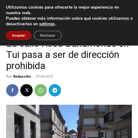
Utilizamos cookies para ofrecerte la mejor experiencia en
nuestra web.
Puedes obtener más información sobre qué cookies utilizamos o
Inicio
Tui
desactivarlas en
settings
.
Tui
Aceptar
Rechazar
La calle Rosa Bahamonde en
Tui pasa a ser de dirección
prohibida
Por
Redacción
-
07/06/2016