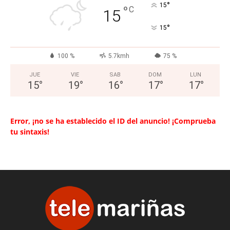
°
15
°
C
15
°
15
100 %
5.7kmh
75 %
JUE
VIE
SAB
DOM
LUN
15
°
19
°
16
°
17
°
17
°
Error, ¡no se ha establecido el ID del anuncio! ¡Comprueba
tu sintaxis!