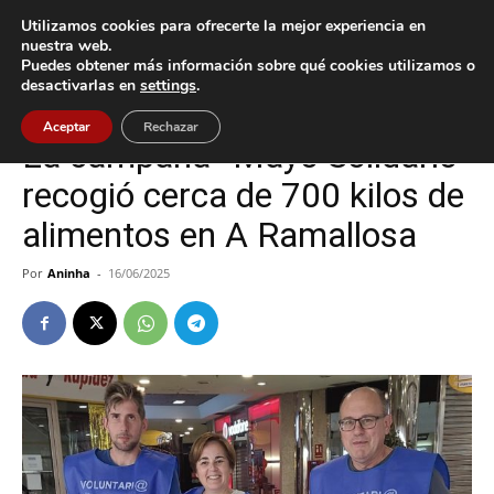
Utilizamos cookies para ofrecerte la mejor experiencia en
nuestra web.
Puedes obtener más información sobre qué cookies utilizamos o
Inicio
Cultura / Ocio
desactivarlas en
settings
.
Cultura / Ocio
Nigrán
Aceptar
Rechazar
La campaña “Mayo Solidario”
recogió cerca de 700 kilos de
alimentos en A Ramallosa
Por
Aninha
-
16/06/2025