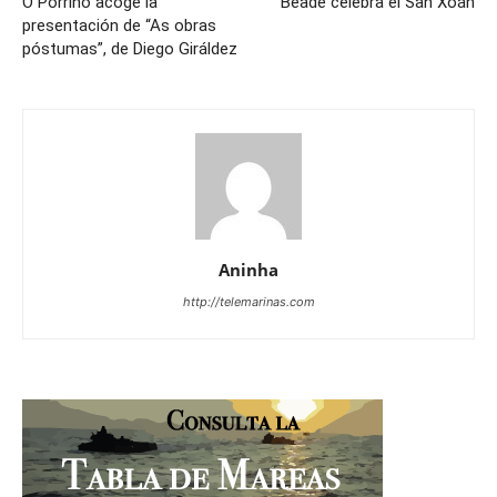
O Porriño acoge la
Beade celebra el San Xoán
presentación de “As obras
póstumas”, de Diego Giráldez
Aninha
http://telemarinas.com