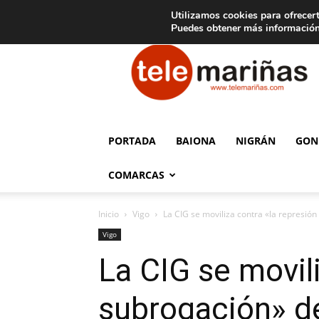
C
15
Aviso legal
Tarifas de publicidad
Oia
Utilizamos cookies para ofrecert
Puedes obtener más información
Telemariñas
PORTADA
BAIONA
NIGRÁN
GON
COMARCAS
Inicio
Vigo
La CIG se moviliza contra «la represión 
Vigo
La CIG se movili
subrogación» de