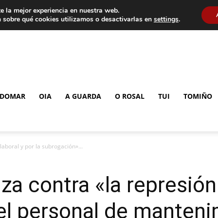
e la mejor experiencia en nuestra web.
 sobre qué cookies utilizamos o desactivarlas en
settings
.
DOMAR
OIA
A GUARDA
O ROSAL
TUI
TOMIÑO
laboral y por la subrogación»...
za contra «la represión 
l personal de mantenim