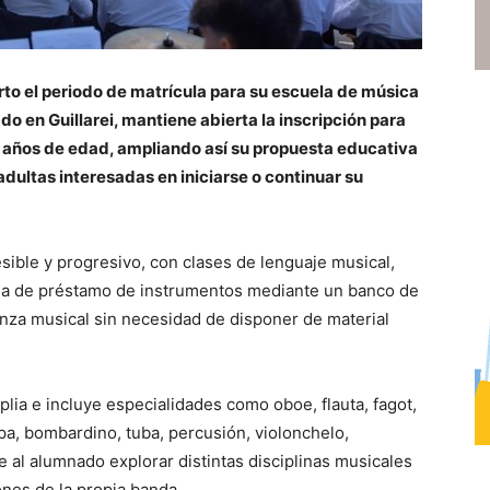
rto el periodo de matrícula para su escuela de música
do en Guillarei, mantiene abierta la inscripción para
3 años de edad, ampliando así su propuesta educativa
adultas interesadas en iniciarse o continuar su
sible y progresivo, con clases de lenguaje musical,
ema de préstamo de instrumentos mediante un banco de
eñanza musical sin necesidad de disponer de material
lia e incluye especialidades como oboe, flauta, fagot,
pa, bombardino, tuba, percusión, violonchelo,
e al alumnado explorar distintas disciplinas musicales
ones de la propia banda.