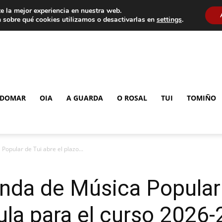
e la mejor experiencia en nuestra web.
 sobre qué cookies utilizamos o desactivarlas en
settings
.
DOMAR
OIA
A GUARDA
O ROSAL
TUI
TOMIÑO
Popular de Tui abre el plazo...
nda de Música Popular 
ula para el curso 2026