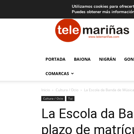
C
15
Aviso legal
Tarifas de publicidad
Oia
Utilizamos cookies para ofrecert
Puedes obtener más información
Telemariñas
PORTADA
BAIONA
NIGRÁN
GON
COMARCAS
Inicio
Cultura / Ocio
La Escola da Banda de Música 
Cultura / Ocio
Tui
La Escola da Ba
plazo de matríc