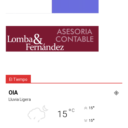
El Tiempo
OIA
Lluvia Ligera
°
15
°
C
15
°
15