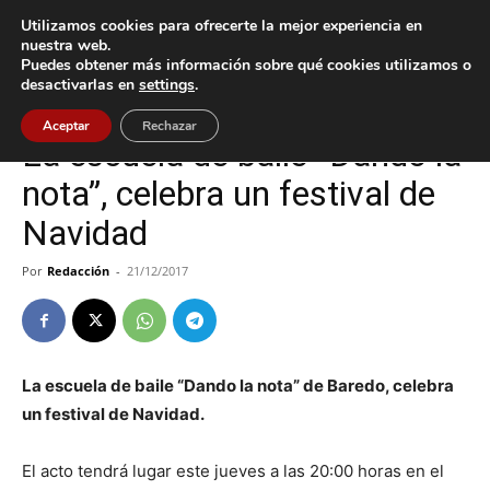
Utilizamos cookies para ofrecerte la mejor experiencia en
nuestra web.
Puedes obtener más información sobre qué cookies utilizamos o
Inicio
Baiona
desactivarlas en
settings
.
Baiona
Cultura / Ocio
Aceptar
Rechazar
La escuela de baile “Dando la
nota”, celebra un festival de
Navidad
Por
Redacción
-
21/12/2017
La escuela de baile “Dando la nota” de Baredo, celebra
un festival de Navidad.
El acto tendrá lugar este jueves a las 20:00 horas en el