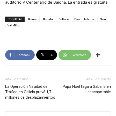
auditorio V Centenario de Baiona. La entrada es gratuita.
ETIQUETAS
Baiona
Baredo
Cultura
Dando la Nota
Ocio
Val Miñor
Facebook
X
WhatsApp
Artículo anterior
Artículo siguiente
La Operación Navidad de
Papá Noel llega a Sabarís en
Tráfico en Galicia prevé 1,7
descapotable
millones de desplazamientos