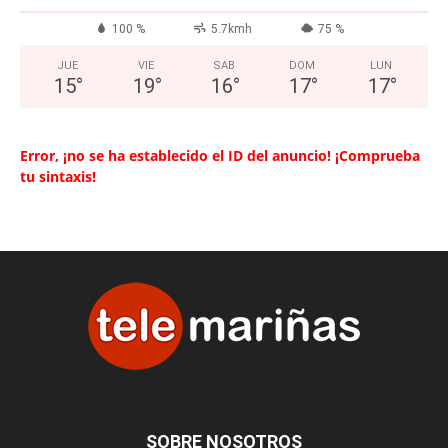
100 %
5.7kmh
75 %
JUE
VIE
SAB
DOM
LUN
15
°
19
°
16
°
17
°
17
°
Error, ¡no se ha establecido el ID del anuncio! ¡Comprueba
tu sintaxis!
SOBRE NOSOTROS