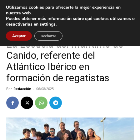
Utilizamos cookies para ofrecerte la mejor experiencia en
nuestra web.
Puedes obtener más información sobre qué cookies utilizamos o
Inicio
Deportes
desactivarlas en
settings
.
Deportes
Vigo
Aceptar
Rechazar
La Escuela del Marítimo de
Canido, referente del
Atlántico Ibérico en
formación de regatistas
Por
Redacción
-
06/08/2025