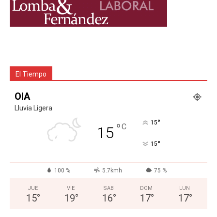
El Tiempo
OIA
Lluvia Ligera
°
15
°
C
15
°
15
100 %
5.7kmh
75 %
JUE
VIE
SAB
DOM
LUN
15
°
19
°
16
°
17
°
17
°