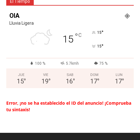
El Tiempo
OIA
Lluvia Ligera
°
15
°
C
15
°
15
100 %
5.7kmh
75 %
JUE
VIE
SAB
DOM
LUN
15
°
19
°
16
°
17
°
17
°
Error, ¡no se ha establecido el ID del anuncio! ¡Comprueba
tu sintaxis!