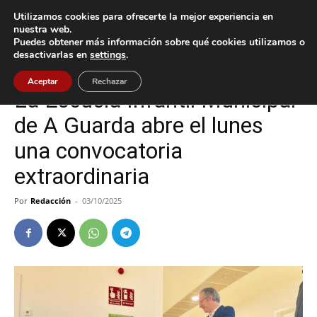
Utilizamos cookies para ofrecerte la mejor experiencia en
nuestra web.
Puedes obtener más información sobre qué cookies utilizamos o
Inicio
A Guarda
desactivarlas en
settings
.
A Guarda
Aceptar
Rechazar
La Escuela Infantil Municipal
de A Guarda abre el lunes
una convocatoria
extraordinaria
Por
Redacción
-
03/10/2025