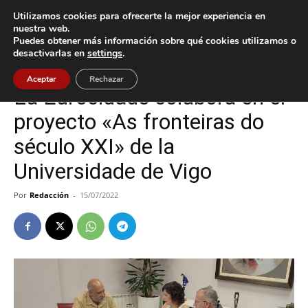
Utilizamos cookies para ofrecerte la mejor experiencia en
nuestra web.
Puedes obtener más información sobre qué cookies utilizamos o
Inicio
Tomiño
desactivarlas en
settings
.
Tomiño
Aceptar
Rechazar
La Eurocidade colabora en el
proyecto «As fronteiras do
século XXI» de la
Universidade de Vigo
Por
Redacción
-
15/07/2022