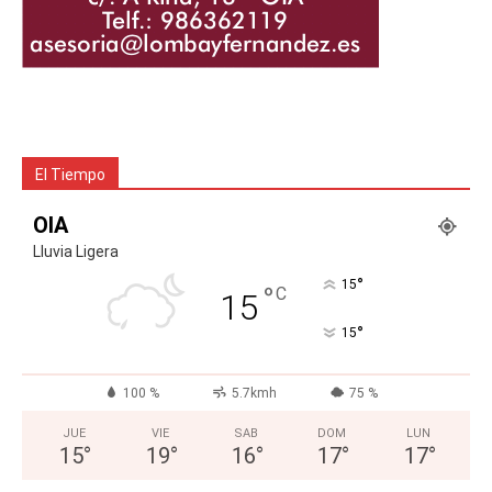
El Tiempo
OIA
Lluvia Ligera
°
15
°
C
15
°
15
100 %
5.7kmh
75 %
JUE
VIE
SAB
DOM
LUN
15
°
19
°
16
°
17
°
17
°