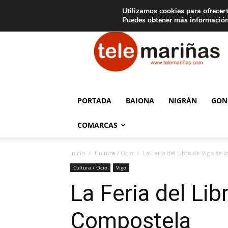
C
15
Aviso legal
Tarifas de publicidad
Oia
Utilizamos cookies para ofrecert
Puedes obtener más información
Telemariñas
PORTADA
BAIONA
NIGRÁN
GON
COMARCAS
Inicio
Cultura / Ocio
La Feria del Libro de Vigo se i
Cultura / Ocio
Vigo
La Feria del Lib
Compostela