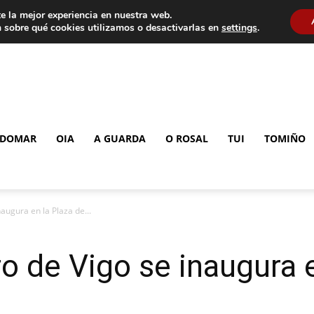
e la mejor experiencia en nuestra web.
 sobre qué cookies utilizamos o desactivarlas en
settings
.
DOMAR
OIA
A GUARDA
O ROSAL
TUI
TOMIÑO
naugura en la Plaza de...
ro de Vigo se inaugura 