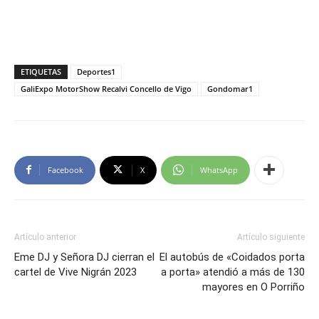
ETIQUETAS
Deportes1
GaliExpo MotorShow Recalvi Concello de Vigo
Gondomar1
Facebook
X
WhatsApp
Artículo anterior
Artículo siguiente
Eme DJ y Señora DJ cierran el
El autobús de «Coidados porta
cartel de Vive Nigrán 2023
a porta» atendió a más de 130
mayores en O Porriño