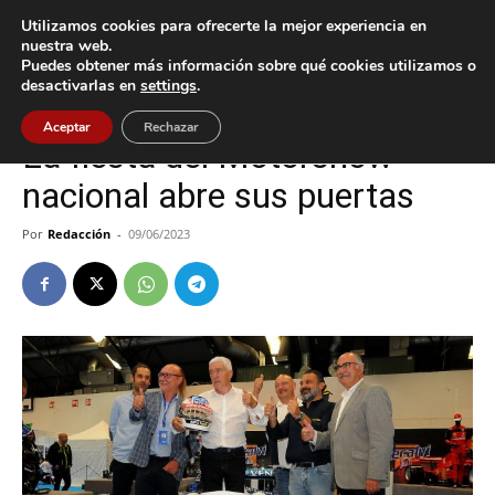
Utilizamos cookies para ofrecerte la mejor experiencia en
nuestra web.
Puedes obtener más información sobre qué cookies utilizamos o
Inicio
Deportes
desactivarlas en
settings
.
Deportes
Gondomar
Aceptar
Rechazar
La fiesta del Motorshow
nacional abre sus puertas
Por
Redacción
-
09/06/2023