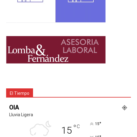
El Tiempo
OIA
Lluvia Ligera
°
15
°
C
15