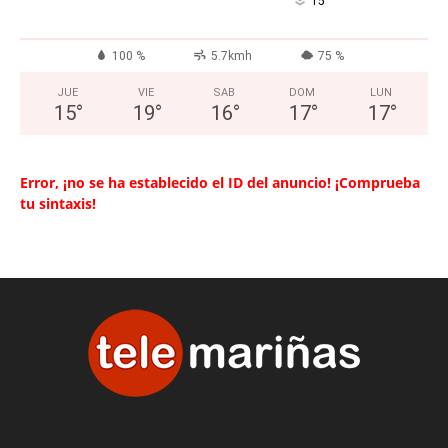
°
15
100 %
5.7kmh
75 %
JUE
VIE
SAB
DOM
LUN
15
°
19
°
16
°
17
°
17
°
Error, ¡no se ha establecido el ID del anuncio! ¡Comprueba
tu sintaxis!