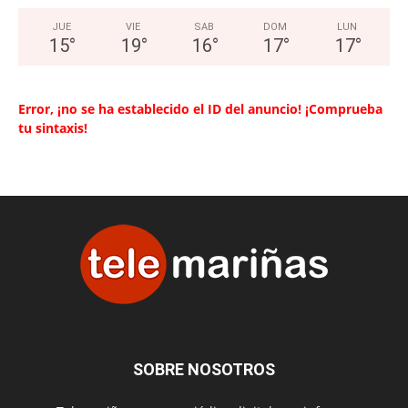
JUE
VIE
SAB
DOM
LUN
15
°
19
°
16
°
17
°
17
°
Error, ¡no se ha establecido el ID del anuncio! ¡Comprueba
tu sintaxis!
SOBRE NOSOTROS