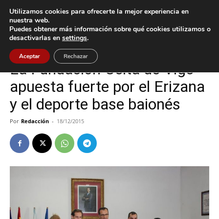
Utilizamos cookies para ofrecerte la mejor experiencia en
nuestra web.
Puedes obtener más información sobre qué cookies utilizamos o
Inicio
Baiona
desactivarlas en
settings
.
Baiona
Aceptar
Rechazar
La Fundación Celta de Vigo
apuesta fuerte por el Erizana
y el deporte base baionés
Por
Redacción
-
18/12/2015