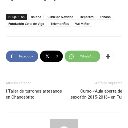
ETIQUETAS
Baiona
Clinic de Navidad
Deportes
Erizana
Fundación Celta de Vigo
Telemariñas
Val Miñor
Facebook
X
WhatsApp
Artículo anterior
Artículo siguiente
I Taller de turrones artesanos
Curso «Aula aberta de
en Chandebrito
saxofón 2015-2016» en Tui