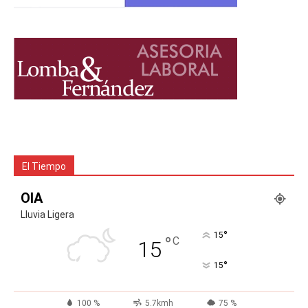
El Tiempo
OIA
Lluvia Ligera
°
15
°
C
15
°
15
100 %
5.7kmh
75 %