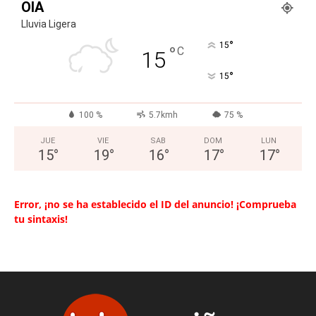
OIA
Lluvia Ligera
°
15
°
C
15
°
15
100 %
5.7kmh
75 %
JUE
VIE
SAB
DOM
LUN
15
°
19
°
16
°
17
°
17
°
Error, ¡no se ha establecido el ID del anuncio! ¡Comprueba
tu sintaxis!