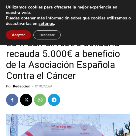
Utilizamos cookies para ofrecerte la mejor experiencia en
nuestra web.
Puedes obtener más información sobre qué cookies utilizamos o
Inicio
Cultura / Ocio
desactivarlas en
settings
.
Cultura / Ocio
Tui
Aceptar
Rechazar
La II San Silvestre Solidaria
recauda 5.000€ a beneficio
de la Asociación Española
Contra el Cáncer
Por
Redacción
-
01/02/2024