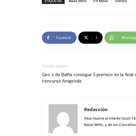
ETIQUETAS
Baixo Miño
ITV Móvil
Tomiño
Facebook
X
WhatsAp
Artículo anterior
Giro´s de Baíña consigue 5 premios en la final 
concurso Anaprode
Redacción
¡Nos mueve el interés local! T
Baixo Miño, y de los Concellos