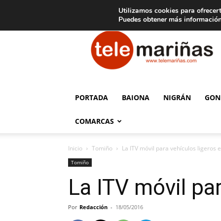
C
15
Aviso legal
Tarifas de publicidad
Oia
Utilizamos cookies para ofrecert
Puedes obtener más información
Telemariñas
PORTADA
BAIONA
NIGRÁN
GON
COMARCAS
Inicio
Tomiño
La ITV móvil para vehículos ligeros
Tomiño
La ITV móvil pa
Por
Redacción
-
18/05/2016