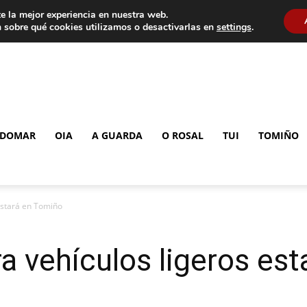
e la mejor experiencia en nuestra web.
 sobre qué cookies utilizamos o desactivarlas en
settings
.
DOMAR
OIA
A GUARDA
O ROSAL
TUI
TOMIÑO
 estará en Tomiño
ra vehículos ligeros es