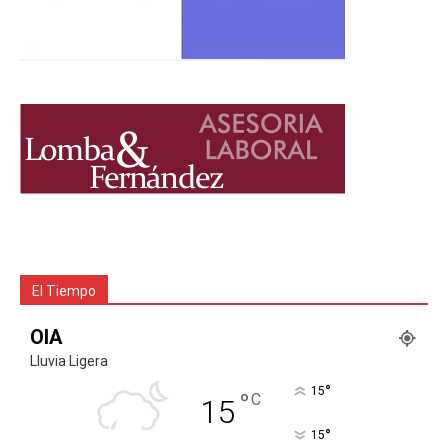
El Tiempo
OIA
Lluvia Ligera
°
15
°
C
15
°
15