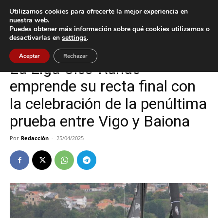
Utilizamos cookies para ofrecerte la mejor experiencia en
nuestra web.
Puedes obtener más información sobre qué cookies utilizamos o
Inicio
Baiona
desactivarlas en
settings
.
Baiona
Deportes
Aceptar
Rechazar
La Liga Cíes-Rande
emprende su recta final con
la celebración de la penúltima
prueba entre Vigo y Baiona
Por
Redacción
-
25/04/2025