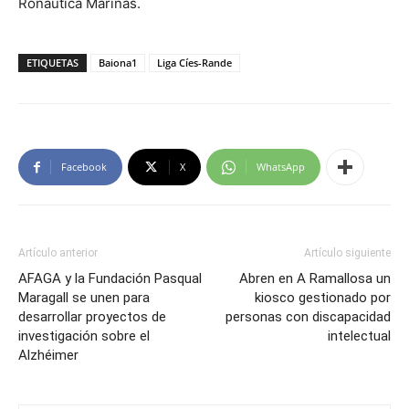
Ronáutica Marinas.
ETIQUETAS
Baiona1
Liga Cíes-Rande
Facebook
X
WhatsApp
Artículo anterior
Artículo siguiente
AFAGA y la Fundación Pasqual
Abren en A Ramallosa un
Maragall se unen para
kiosco gestionado por
desarrollar proyectos de
personas con discapacidad
investigación sobre el
intelectual
Alzhéimer