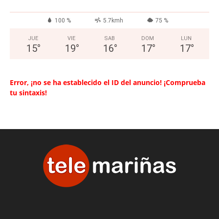
100 %
5.7kmh
75 %
JUE
VIE
SAB
DOM
LUN
15
°
19
°
16
°
17
°
17
°
Error, ¡no se ha establecido el ID del anuncio! ¡Comprueba
tu sintaxis!