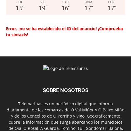
JUE
VIE
SAB
DOM
LUN
15
°
19
°
16
°
17
°
17
°
Error, ¡no se ha establecido el ID del anuncio! ¡Comprueba
tu sintaxis!
SOBRE NOSOTROS
Telemariñas es un periódico digital que informa
diariamente de las comarcas de O Val Miñor y O Baixo Miño
y de los Concellos de O Porriño y Vigo. Geográficamente
cubre la información que surge abarcando los municipios
de Oia, O Rosal, A Guarda, Tomiño, Tui, Gondomar, Baiona,