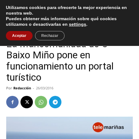
Utilizamos cookies para ofrecerte la mejor experiencia en
nuestra web.
Puedes obtener más información sobre qué cookies
Inicio
Cultura / Ocio
utilizamos o desactivarlas en
settings
.
Cultura / Ocio
Oia
Aceptar
Rechazar
La Mancomunidad de O
Baixo Miño pone en
funcionamiento un portal
turístico
Por
Redacción
-
26/03/2016