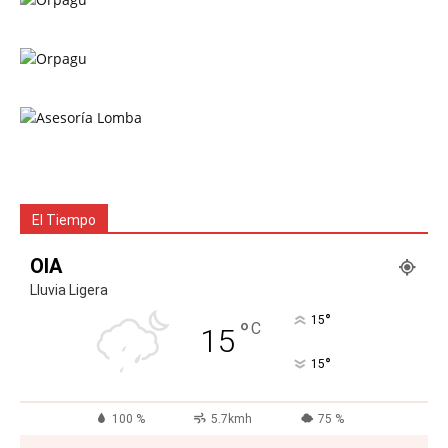
El Tiempo
OIA
Lluvia Ligera
°
15
°
C
15
°
15
100 %
5.7kmh
75 %