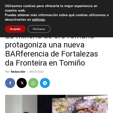
Utilizamos cookies para ofrecerte la mejor experiencia en
nuestra web.
Puedes obtener más información sobre qué cookies utilizamos o
Inicio
Cultura / Ocio
desactivarlas en
settings
.
Cultura / Ocio
Tomiño
Aceptar
Rechazar
La minería de oro romana
protagoniza una nueva
BARferencia de Fortalezas
da Fronteira en Tomiño
Por
Redacción
-
08/07/2026