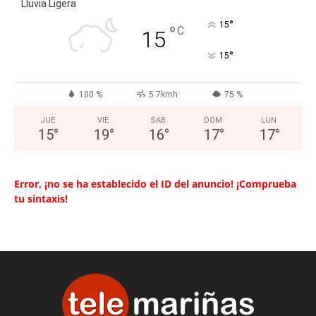
Lluvia Ligera
°
15
°
C
15
°
15
100 %
5.7kmh
75 %
JUE
VIE
SAB
DOM
LUN
15
°
19
°
16
°
17
°
17
°
Error, ¡no se ha establecido el ID del anuncio! ¡Comprueba
tu sintaxis!