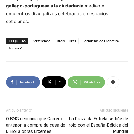
gallego-portuguesa a la ciudadanía
mediante
encuentros divulgativos celebrados en espacios
cotidianos.
ETIQUETAS
Barferencia
Brais Currás
Fortalezas da Fronteira
Tomiño1
Facebook
X
WhatsApp
Artículo anterior
Artículo siguiente
O BNG denuncia que Carrero
La Praza da Estrela se tiñe de
antepón a compra da casa de
rojo con el España-Bélgica del
D Eloi a obras urxentes
Mundial