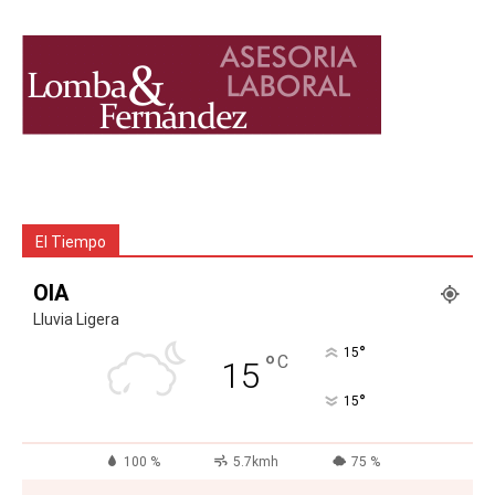
El Tiempo
OIA
Lluvia Ligera
°
15
°
C
15
°
15
100 %
5.7kmh
75 %