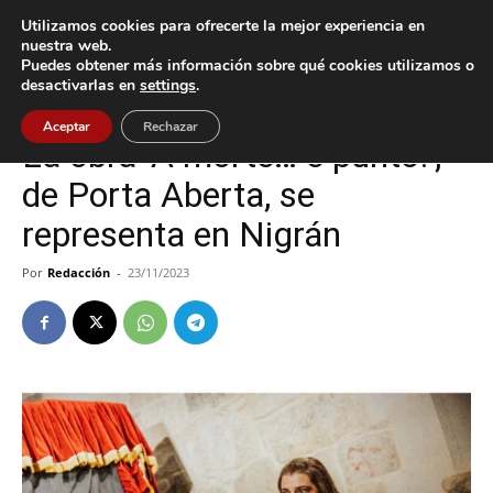
Utilizamos cookies para ofrecerte la mejor experiencia en
nuestra web.
Puedes obtener más información sobre qué cookies utilizamos o
Inicio
Cultura / Ocio
desactivarlas en
settings
.
Cultura / Ocio
Nigrán
Aceptar
Rechazar
La obra ‘A morte… e punto!’,
de Porta Aberta, se
representa en Nigrán
Por
Redacción
-
23/11/2023