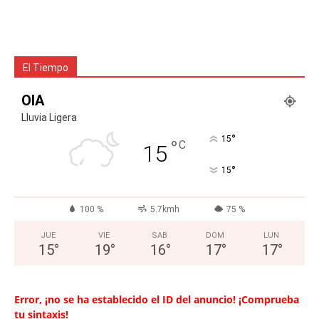
El Tiempo
OIA
Lluvia Ligera
°
15
°
C
15
°
15
100 %
5.7kmh
75 %
JUE
VIE
SAB
DOM
LUN
15
°
19
°
16
°
17
°
17
°
Error, ¡no se ha establecido el ID del anuncio! ¡Comprueba
tu sintaxis!