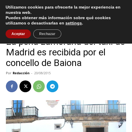
Utilizamos cookies para ofrecerte la mejor experiencia en
nuestra web.
Puedes obtener más información sobre qué cookies
Inicio
Baiona
utilizamos o desactivarlas en
settings
.
Baiona
Aceptar
Rechazar
La peña zamorana del taxi de
Madrid es recibida por el
concello de Baiona
Por
Redacción
-
20/08/2015