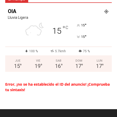
OIA
Lluvia Ligera
°
15
°
C
15
°
15
100 %
5.7kmh
75 %
JUE
VIE
SAB
DOM
LUN
15
°
19
°
16
°
17
°
17
°
Error, ¡no se ha establecido el ID del anuncio! ¡Comprueba
tu sintaxis!