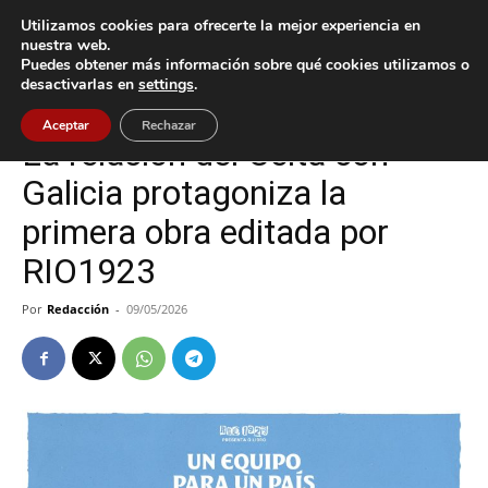
Utilizamos cookies para ofrecerte la mejor experiencia en
nuestra web.
Puedes obtener más información sobre qué cookies utilizamos o
Inicio
Celta
desactivarlas en
settings
.
Celta
Deportes
Aceptar
Rechazar
La relación del Celta con
Galicia protagoniza la
primera obra editada por
RIO1923
Por
Redacción
-
09/05/2026