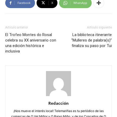
Facebook
X
WhatsApp
Artículo anterior
Artículo siguiente
El Trofeo Montes do Rosal
La biblioteca itinerante
celebra su XX aniversario con
“Mulleres de palabra(s)”
una edición histórica e
finaliza su paso por Tui
inclusiva
Redacción
¡Nos mueve el interés local! Telemariñas es tu periódico de las
comarcas de O Val Miñor y O Baixo Miño, y de los Concellos de O