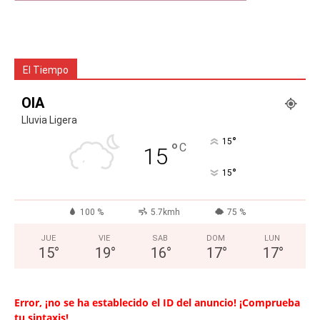
El Tiempo
OIA
Lluvia Ligera
°
15
°
C
15
°
15
100 %
5.7kmh
75 %
JUE
VIE
SAB
DOM
LUN
15
°
19
°
16
°
17
°
17
°
Error, ¡no se ha establecido el ID del anuncio! ¡Comprueba
tu sintaxis!