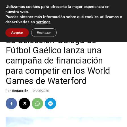
Utilizamos cookies para ofrecerte la mejor experiencia en
nuestra web.
Puedes obtener más información sobre qué cookies utilizamos o
Inicio
Gondomar
desactivarlas en
settings
.
Gondomar
Aceptar
Rechazar
La Selección Galega de
Fútbol Gaélico lanza una
campaña de financiación
para competir en los World
Games de Waterford
Por
Redacción
-
04/06/2026