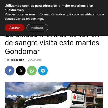
Utilizamos cookies para ofrecerte la mejor experiencia en
nuestra web.
Puedes obtener más información sobre qué cookies utilizamos o
Inicio
Gondomar
desactivarlas en
settings
.
Gondomar
Aceptar
Rechazar
La unidad móvil de donación
de sangre visita este martes
Gondomar
Por
Redacción
-
26/02/2018