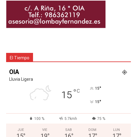
El Tiempo
OIA
Lluvia Ligera
°
15
°
C
15
°
15
100 %
5.7kmh
75 %
JUE
VIE
SAB
DOM
LUN
15
°
19
°
16
°
17
°
17
°