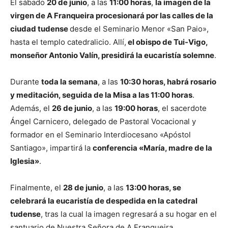
El sábado
20 de junio
, a las
11:00 horas
,
la imagen de la
virgen de A Franqueira procesionará por las calles de la
ciudad tudense
desde el Seminario Menor «San Paio»,
hasta el templo catedralicio. Allí,
el obispo de Tui-Vigo,
monseñor Antonio Valín, presidirá la eucaristía solemne
.
Durante
toda la semana
, a las
10:30 horas, habrá rosario
y meditación, seguida de la Misa a las 11:00 horas
.
Además, el
26 de junio
, a las
19:00 horas
, el sacerdote
Ángel Carnicero, delegado de Pastoral Vocacional y
formador en el Seminario Interdiocesano «Apóstol
Santiago», impartirá la
conferencia «María, madre de la
Iglesia»
.
Finalmente, el
28 de junio
, a las
13:00 horas, se
celebrará la eucaristía de despedida en la catedral
tudense
, tras la cual la imagen regresará a su hogar en el
santuario de Nuestra Señora de A Franqueira.