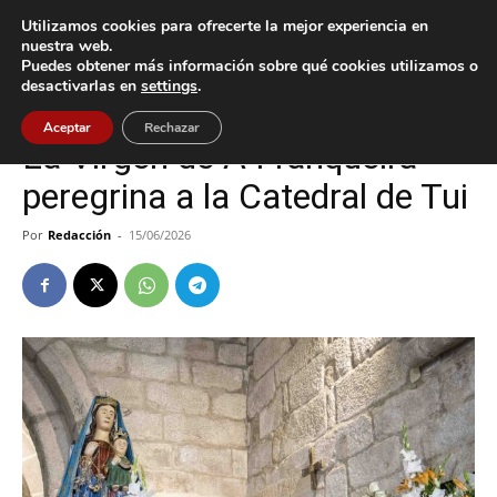
Utilizamos cookies para ofrecerte la mejor experiencia en
nuestra web.
Puedes obtener más información sobre qué cookies utilizamos o
Inicio
Cultura / Ocio
desactivarlas en
settings
.
Cultura / Ocio
Tui
Aceptar
Rechazar
La Virgen de A Franqueira
peregrina a la Catedral de Tui
Por
Redacción
-
15/06/2026