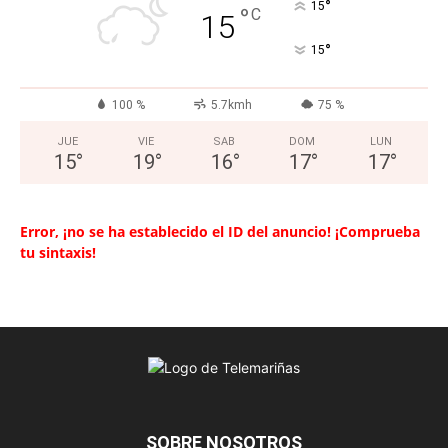
°
15
°
C
15
°
15
100 %
5.7kmh
75 %
JUE
VIE
SAB
DOM
LUN
15
°
19
°
16
°
17
°
17
°
Error, ¡no se ha establecido el ID del anuncio! ¡Comprueba
tu sintaxis!
SOBRE NOSOTROS