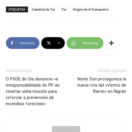
ETIQUETAS
Catedral de Tui
Tui
Virgen de A Franqueira
Facebook
X
WhatsApp
Artículo anterior
Artículo siguiente
O PSOE de Oia denuncia «a
Noite Son protagoniza la
irresponsabilidade do PP ao
nueva cita del «Vermú de
rexeitar unha moción para
Barrio» en Nigrán
reforzar a prevención de
incendios forestais»