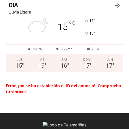
OIA
Lluvia Ligera
°
15
°
C
15
°
15
100 %
5.7kmh
75 %
JUE
VIE
SAB
DOM
LUN
15
°
19
°
16
°
17
°
17
°
Error, ¡no se ha establecido el ID del anuncio! ¡Comprueba
tu sintaxis!