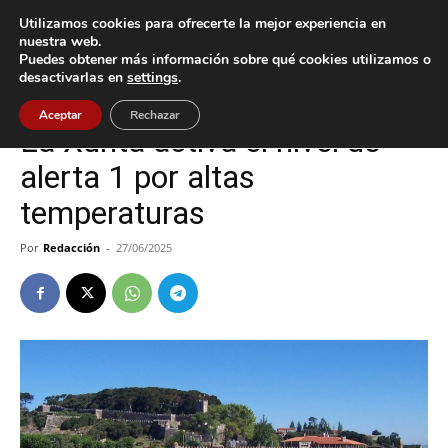
Utilizamos cookies para ofrecerte la mejor experiencia en
nuestra web.
Puedes obtener más información sobre qué cookies utilizamos o
Inicio
Oia
desactivarlas en
settings
.
Oia
Aceptar
Rechazar
La Xunta activa el nivel de
alerta 1 por altas
temperaturas
Por
Redacción
-
27/06/2025