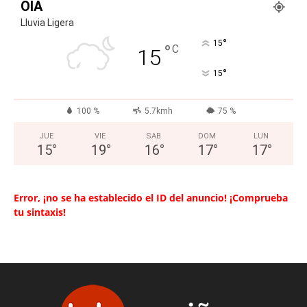
OIA
Lluvia Ligera
°
15
°
C
15
°
15
100 %
5.7kmh
75 %
JUE
VIE
SAB
DOM
LUN
15
°
19
°
16
°
17
°
17
°
Error, ¡no se ha establecido el ID del anuncio! ¡Comprueba
tu sintaxis!