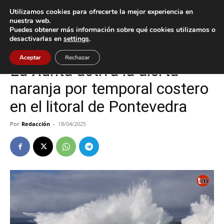
Utilizamos cookies para ofrecerte la mejor experiencia en
nuestra web.
Puedes obtener más información sobre qué cookies utilizamos o
Inicio
Baiona
desactivarlas en
settings
.
Baiona
Aceptar
Rechazar
La Xunta activa la alerta
naranja por temporal costero
en el litoral de Pontevedra
Por
Redacción
-
18/04/2025