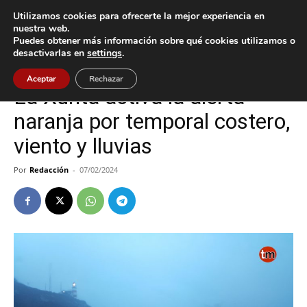
Utilizamos cookies para ofrecerte la mejor experiencia en
nuestra web.
Puedes obtener más información sobre qué cookies utilizamos o
Inicio
Oia
desactivarlas en
settings
.
Oia
Aceptar
Rechazar
La Xunta activa la alerta
naranja por temporal costero,
viento y lluvias
Por
Redacción
-
07/02/2024