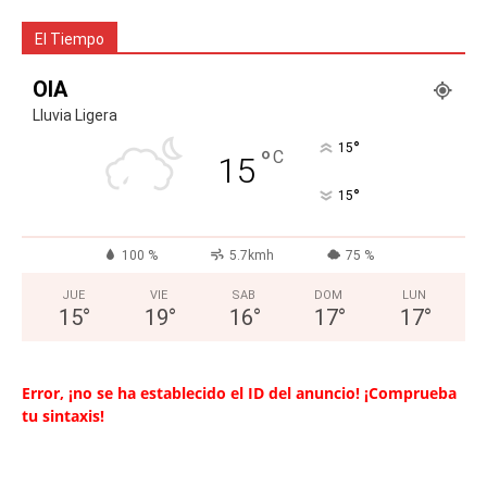
El Tiempo
OIA
Lluvia Ligera
°
15
°
C
15
°
15
100 %
5.7kmh
75 %
JUE
VIE
SAB
DOM
LUN
15
°
19
°
16
°
17
°
17
°
Error, ¡no se ha establecido el ID del anuncio! ¡Comprueba
tu sintaxis!