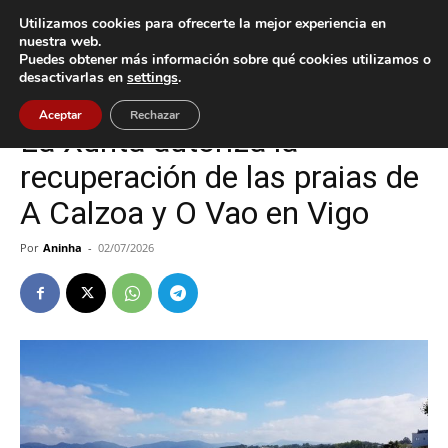
Utilizamos cookies para ofrecerte la mejor experiencia en
nuestra web.
Puedes obtener más información sobre qué cookies utilizamos o
Inicio
Vigo
desactivarlas en
settings
.
Vigo
Aceptar
Rechazar
La Xunta autoriza la
recuperación de las praias de
A Calzoa y O Vao en Vigo
Por
Aninha
-
02/07/2026