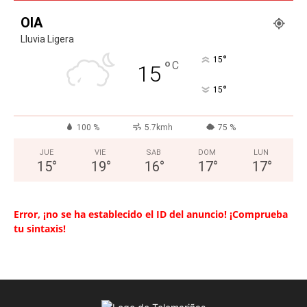
OIA
Lluvia Ligera
°
15
°
C
15
°
15
100 %
5.7kmh
75 %
JUE
VIE
SAB
DOM
LUN
15
°
19
°
16
°
17
°
17
°
Error, ¡no se ha establecido el ID del anuncio! ¡Comprueba
tu sintaxis!