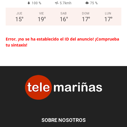
100 %
5.7kmh
75 %
JUE
VIE
SAB
DOM
LUN
15
°
19
°
16
°
17
°
17
°
Error, ¡no se ha establecido el ID del anuncio! ¡Comprueba
tu sintaxis!
SOBRE NOSOTROS