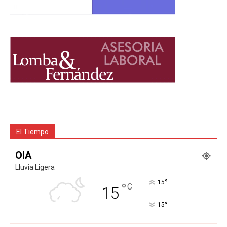
El Tiempo
OIA
Lluvia Ligera
°
15
°
C
15
°
15