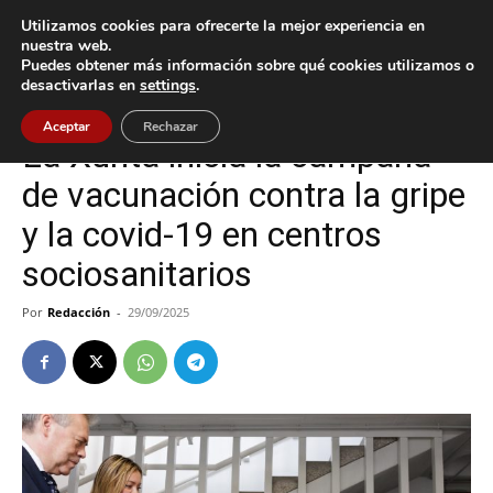
Utilizamos cookies para ofrecerte la mejor experiencia en
nuestra web.
Puedes obtener más información sobre qué cookies utilizamos o
Inicio
Gondomar
desactivarlas en
settings
.
Gondomar
Aceptar
Rechazar
La Xunta inicia la campaña
de vacunación contra la gripe
y la covid-19 en centros
sociosanitarios
Por
Redacción
-
29/09/2025