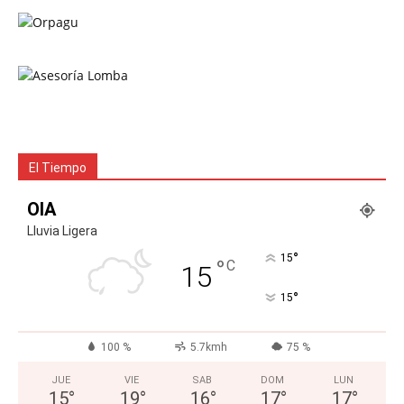
El Tiempo
OIA
Lluvia Ligera
°
15
°
C
15
°
15
100 %
5.7kmh
75 %
JUE
VIE
SAB
DOM
LUN
15
°
19
°
16
°
17
°
17
°