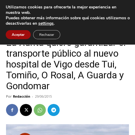
Utilizamos cookies para ofrecerte la mejor experiencia en
nuestra web.
Puedes obtener más información sobre qué cookies utilizamos o
Inicio
Oia
desactivarlas en
settings
.
Oia
Aceptar
Rechazar
La Xunta quiere garantizar el
transporte público al nuevo
hospital de Vigo desde Tui,
Tomiño, O Rosal, A Guarda y
Gondomar
Por
Redacción
-
29/06/2015