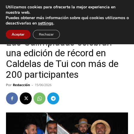
Utilizamos cookies para ofrecerte la mejor experiencia en
nuestra web.
Puedes obtener más información sobre qué cookies utilizamos o
Inicio
Cultura / Ocio
desactivarlas en
settings
.
Cultura / Ocio
Tui
Aceptar
Rechazar
Las Galimpiadas celebran
una edición de récord en
Caldelas de Tui con más de
200 participantes
Por
Redacción
-
15/06/2026