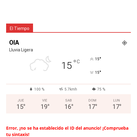
El Tiempo
OIA
Lluvia Ligera
°
15
°
C
15
°
15
100 %
5.7kmh
75 %
JUE
VIE
SAB
DOM
LUN
15
°
19
°
16
°
17
°
17
°
Error, ¡no se ha establecido el ID del anuncio! ¡Comprueba
tu sintaxis!