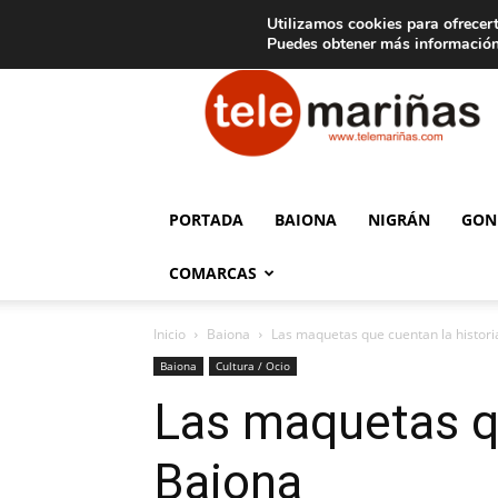
C
15
Aviso legal
Tarifas de publicidad
Oia
Utilizamos cookies para ofrecert
Puedes obtener más información
Telemariñas
PORTADA
BAIONA
NIGRÁN
GON
COMARCAS
Inicio
Baiona
Las maquetas que cuentan la histori
Baiona
Cultura / Ocio
Las maquetas qu
Baiona