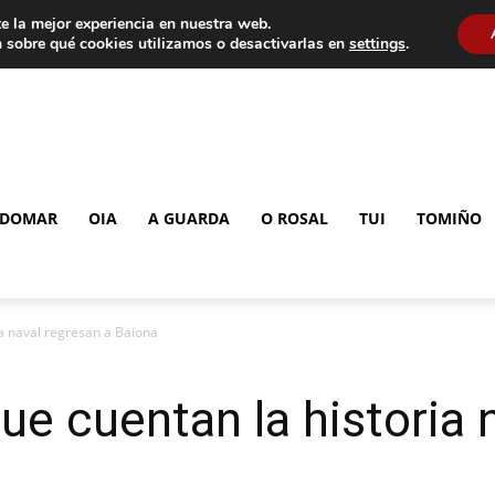
e la mejor experiencia en nuestra web.
 sobre qué cookies utilizamos o desactivarlas en
settings
.
DOMAR
OIA
A GUARDA
O ROSAL
TUI
TOMIÑO
a naval regresan a Baiona
e cuentan la historia 