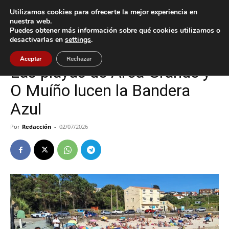
Utilizamos cookies para ofrecerte la mejor experiencia en
nuestra web.
Puedes obtener más información sobre qué cookies utilizamos o
Inicio
A Guarda
desactivarlas en
settings
.
A Guarda
Aceptar
Rechazar
Las playas de Area Grande y
O Muíño lucen la Bandera
Azul
Por
Redacción
-
02/07/2026