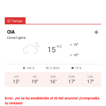
El Tiempo
OIA
Lluvia Ligera
°
15
°
C
15
°
15
100 %
5.7kmh
75 %
JUE
VIE
SAB
DOM
LUN
15
°
19
°
16
°
17
°
17
°
Error, ¡no se ha establecido el ID del anuncio! ¡Comprueba
tu sintaxis!