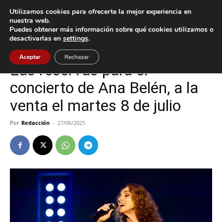
Utilizamos cookies para ofrecerte la mejor experiencia en
nuestra web.
Puedes obtener más información sobre qué cookies utilizamos o
Inicio
Cultura / Ocio
desactivarlas en
settings
.
Cultura / Ocio
Vigo
Aceptar
Rechazar
Las reservas para el
concierto de Ana Belén, a la
venta el martes 8 de julio
Por
Redacción
-
27/06/2025