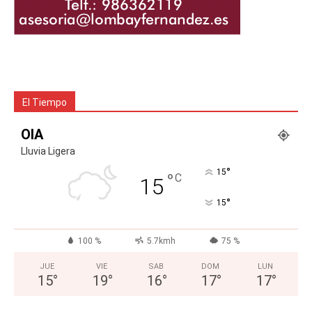
El Tiempo
OIA
Lluvia Ligera
°
15
°
C
15
°
15
100 %
5.7kmh
75 %
JUE
VIE
SAB
DOM
LUN
15
°
19
°
16
°
17
°
17
°