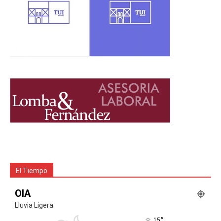
El Tiempo
OIA
Lluvia Ligera
°
15