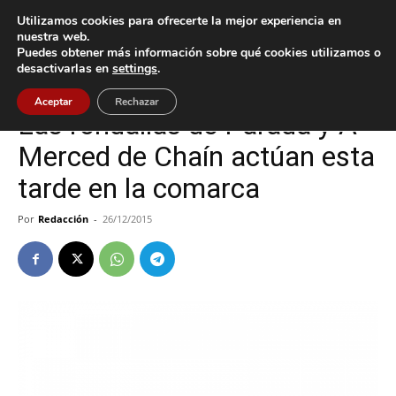
Utilizamos cookies para ofrecerte la mejor experiencia en
nuestra web.
Puedes obtener más información sobre qué cookies utilizamos o
Inicio
Gondomar
desactivarlas en
settings
.
Gondomar
Nigrán
Aceptar
Rechazar
Las rondallas de Parada y A
Merced de Chaín actúan esta
tarde en la comarca
Por
Redacción
-
26/12/2015