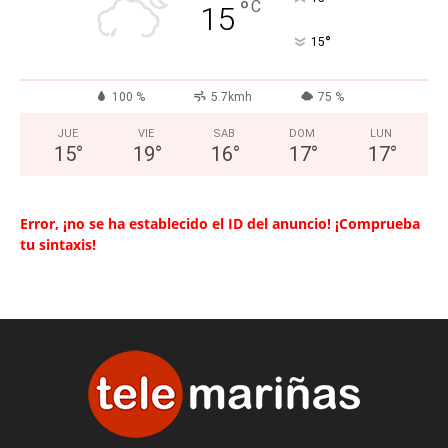
°
C
15
°
15
100 %
5.7kmh
75 %
JUE
VIE
SAB
DOM
LUN
15
°
19
°
16
°
17
°
17
°
Error, ¡no se ha establecido el ID del anuncio! ¡Comprueba
tu sintaxis!