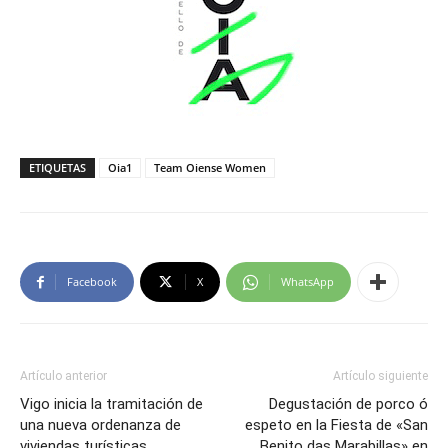
ETIQUETAS
Oia1
Team Oiense Women
Facebook
X
WhatsApp
Artículo anterior
Artículo siguiente
Vigo inicia la tramitación de
Degustación de porco ó
una nueva ordenanza de
espeto en la Fiesta de «San
viviendas turísticas
Benito das Marabillas» en