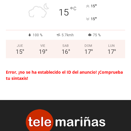
°
15
°
C
15
°
15
100 %
5.7kmh
75 %
JUE
VIE
SAB
DOM
LUN
15
°
19
°
16
°
17
°
17
°
Error, ¡no se ha establecido el ID del anuncio! ¡Comprueba
tu sintaxis!