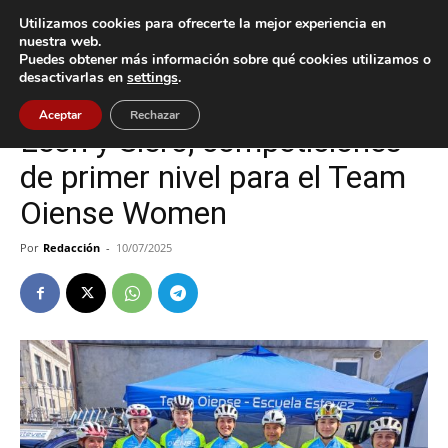
Utilizamos cookies para ofrecerte la mejor experiencia en
nuestra web.
Puedes obtener más información sobre qué cookies utilizamos o
Inicio
Deportes
desactivarlas en
settings
.
Deportes
Oia
Aceptar
Rechazar
León y Siero, competiciones
de primer nivel para el Team
Oiense Women
Por
Redacción
-
10/07/2025