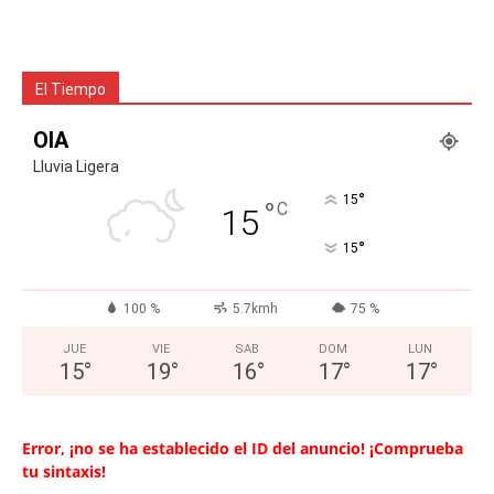
El Tiempo
OIA
Lluvia Ligera
°
15
°
C
15
°
15
100 %
5.7kmh
75 %
JUE
VIE
SAB
DOM
LUN
15
°
19
°
16
°
17
°
17
°
Error, ¡no se ha establecido el ID del anuncio! ¡Comprueba
tu sintaxis!