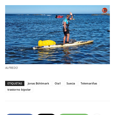
ALFREDO
ETIQUETAS
Jonas Böhlmark
Oia1
Suecia
Telemariñas
trastorno bipolar