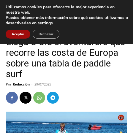
Utilizamos cookies para ofrecerte la mejor experiencia en
nuestra web.
Puedes obtener más información sobre qué cookies utilizamos o
Inicio
Oia
desactivarlas en
settings
.
Oia
Sin categoría
Aceptar
Rechazar
Llega a Oia el aventurero que
recorre las costa de Europa
sobre una tabla de paddle
surf
Por
Redacción
-
29/07/2025