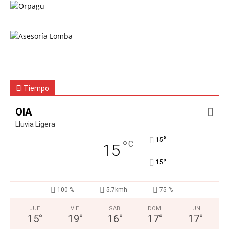
El Tiempo
OIA
Lluvia Ligera
°
15
°
C
15
°
15
100 %
5.7kmh
75 %
JUE
VIE
SAB
DOM
LUN
15
°
19
°
16
°
17
°
17
°