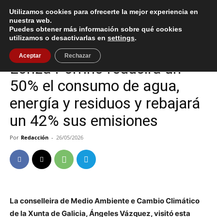
Utilizamos cookies para ofrecerte la mejor experiencia en
nuestra web.
Puedes obtener más información sobre qué cookies
Inicio
O Porriño
utilizamos o desactivarlas en
settings
.
O Porriño
Aceptar
Rechazar
Lonza Porriño reducirá un
50% el consumo de agua,
energía y residuos y rebajará
un 42% sus emisiones
Por
Redacción
-
26/05/2026
La conselleira de Medio Ambiente e Cambio Climático
de la Xunta de Galicia, Ángeles Vázquez, visitó esta