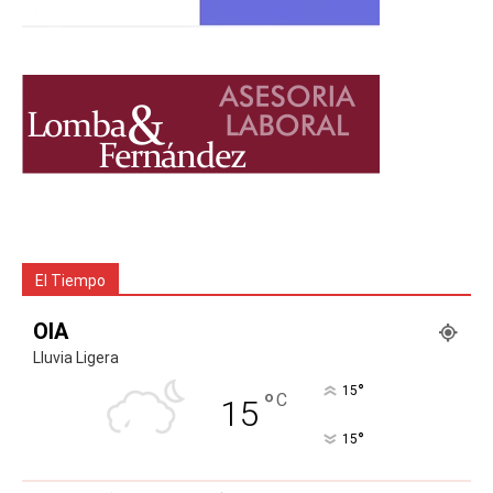
El Tiempo
OIA
Lluvia Ligera
°
15
°
C
15
°
15