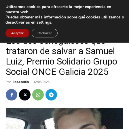
Utilizamos cookies para ofrecerte la mejor experiencia en
nuestra web.
Puedes obtener más información sobre qué cookies utilizamos o
Inicio
Gondomar
desactivarlas en
settings
.
Gondomar
Aceptar
Rechazar
Los dos senegaleses que
trataron de salvar a Samuel
Luiz, Premio Solidario Grupo
Social ONCE Galicia 2025
Por
Redacción
-
12/05/2025