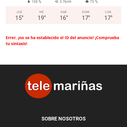
100 %
5.7kmh
75 %
JUE
VIE
SAB
DOM
LUN
15
°
19
°
16
°
17
°
17
°
Error, ¡no se ha establecido el ID del anuncio! ¡Comprueba
tu sintaxis!
SOBRE NOSOTROS