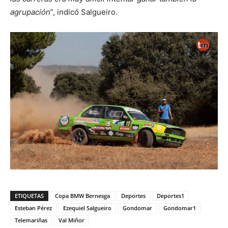
agrupación
”, indicó Salgueiro.
ETIQUETAS
Copa BMW Bernesga
Deportes
Deportes1
Esteban Pérez
Ezequiel Salgueiro
Gondomar
Gondomar1
Telemariñas
Val Miñor