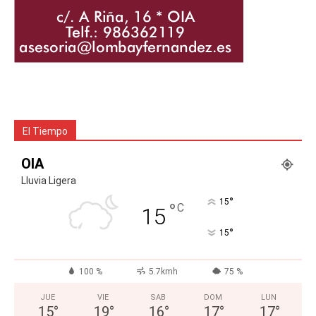
El Tiempo
OIA
Lluvia Ligera
°
15
°
C
15
°
15
100 %
5.7kmh
75 %
JUE
VIE
SAB
DOM
LUN
15
°
19
°
16
°
17
°
17
°