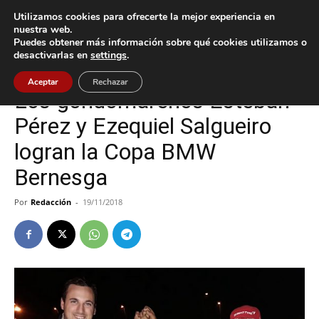
Utilizamos cookies para ofrecerte la mejor experiencia en
nuestra web.
Puedes obtener más información sobre qué cookies utilizamos o
Inicio
Deportes
desactivarlas en
settings
.
Deportes
Gondomar
Aceptar
Rechazar
Los gondomareños Esteban
Pérez y Ezequiel Salgueiro
logran la Copa BMW
Bernesga
Por
Redacción
-
19/11/2018