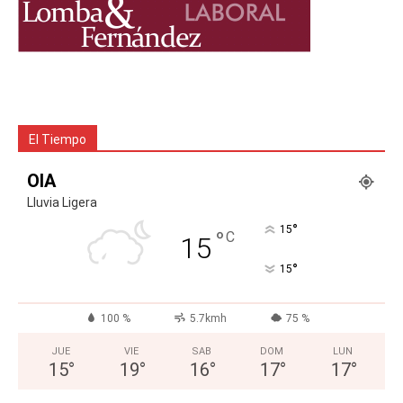
El Tiempo
OIA
Lluvia Ligera
°
15
°
C
15
°
15
100 %
5.7kmh
75 %
JUE
VIE
SAB
DOM
LUN
15
°
19
°
16
°
17
°
17
°