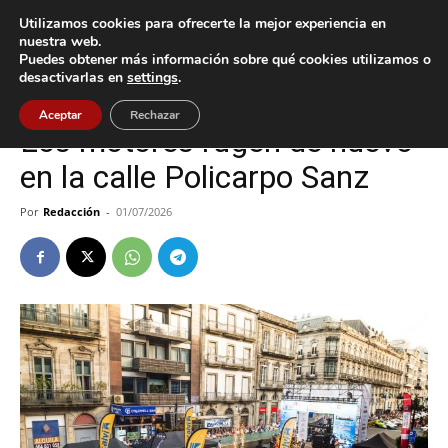
Utilizamos cookies para ofrecerte la mejor experiencia en
nuestra web.
Puedes obtener más información sobre qué cookies utilizamos o
Inicio
Deportes
desactivarlas en
settings
.
Deportes
Vigo
Aceptar
Rechazar
Los motores rugen de nuevo
en la calle Policarpo Sanz
Por
Redacción
-
01/07/2026