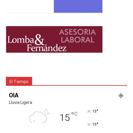
El Tiempo
OIA
Lluvia Ligera
°
15
°
C
15
°
15