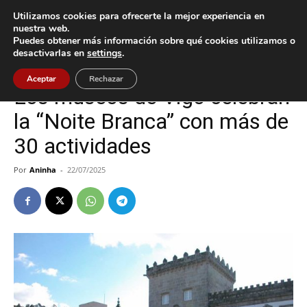
Utilizamos cookies para ofrecerte la mejor experiencia en
nuestra web.
Puedes obtener más información sobre qué cookies utilizamos o
Inicio
Cultura / Ocio
desactivarlas en
settings
.
Cultura / Ocio
Vigo
Aceptar
Rechazar
Los museos de Vigo celebran
la “Noite Branca” con más de
30 actividades
Por
Aninha
-
22/07/2025