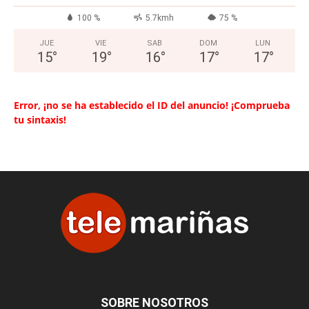
100 %
5.7kmh
75 %
JUE
VIE
SAB
DOM
LUN
15
°
19
°
16
°
17
°
17
°
Error, ¡no se ha establecido el ID del anuncio! ¡Comprueba
tu sintaxis!
SOBRE NOSOTROS